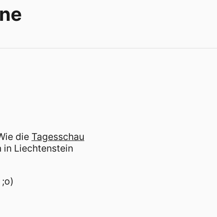
yne
Wie die
Tagesschau
 in Liechtenstein
 ;o)