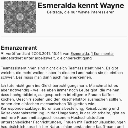
Esmeralda kennt Wayne
Beiträge, die nur Wayne interessieren
Emanzenrant
veröffentlicht
27.03.2011, 15:44
von
Esmeralda
,
1 Kommentar
eingeordnet unter
arbeitswelt
gleichberechtigung
Teamassistentinnen sind nicht gleich Teamassistentinnen. Es gibt
welche, die mehr wollen - aber in diesem Land haben sie es einfach
schwer. Das muss man dann auch mal anerkennen.
Ich tute nicht gern ins Gleichberechtigungshorn. Manchmal ist es
aber notwendig - weil es eben immer noch Leute gibt, die meinen,
dass hochgebildete, ausgesprochen intelligente Frauen Kaffee
kochen, Geschirr spülen und den Kuschelfaktor ausmachen sollten,
neben den einfachen mechanischen Tätigkeiten wie
Korrespondenzablage, Büromaterialbestellung, Reisebuchung und
Reisekostenabrechnung. In der Umgebung, in der ich arbeite, gibt es
mehrere Frauen mit abgeschlossenem Hochschulstudium
unterschiedlicher Fachrichtungen, Frauen mit Fachschulausbildungen
hauptsächlich sprachlicher Natur, einige gestandene Kauffrauen und