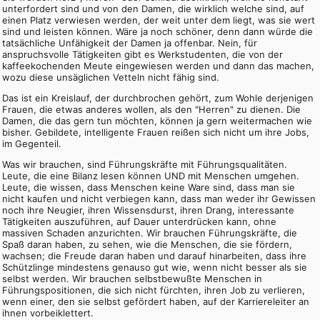
unterfordert sind und von den Damen, die wirklich welche sind, auf
einen Platz verwiesen werden, der weit unter dem liegt, was sie wert
sind und leisten können. Wäre ja noch schöner, denn dann würde die
tatsächliche Unfähigkeit der Damen ja offenbar. Nein, für
anspruchsvolle Tätigkeiten gibt es Werkstudenten, die von der
kaffeekochenden Meute eingewiesen werden und dann das machen,
wozu diese unsäglichen Vetteln nicht fähig sind.
Das ist ein Kreislauf, der durchbrochen gehört, zum Wohle derjenigen
Frauen, die etwas anderes wollen, als den "Herren" zu dienen. Die
Damen, die das gern tun möchten, können ja gern weitermachen wie
bisher. Gebildete, intelligente Frauen reißen sich nicht um ihre Jobs,
im Gegenteil.
Was wir brauchen, sind Führungskräfte mit Führungsqualitäten.
Leute, die eine Bilanz lesen können UND mit Menschen umgehen.
Leute, die wissen, dass Menschen keine Ware sind, dass man sie
nicht kaufen und nicht verbiegen kann, dass man weder ihr Gewissen
noch ihre Neugier, ihren Wissensdurst, ihren Drang, interessante
Tätigkeiten auszuführen, auf Dauer unterdrücken kann, ohne
massiven Schaden anzurichten. Wir brauchen Führungskräfte, die
Spaß daran haben, zu sehen, wie die Menschen, die sie fördern,
wachsen; die Freude daran haben und darauf hinarbeiten, dass ihre
Schützlinge mindestens genauso gut wie, wenn nicht besser als sie
selbst werden. Wir brauchen selbstbewußte Menschen in
Führungspositionen, die sich nicht fürchten, ihren Job zu verlieren,
wenn einer, den sie selbst gefördert haben, auf der Karriereleiter an
ihnen vorbeiklettert.