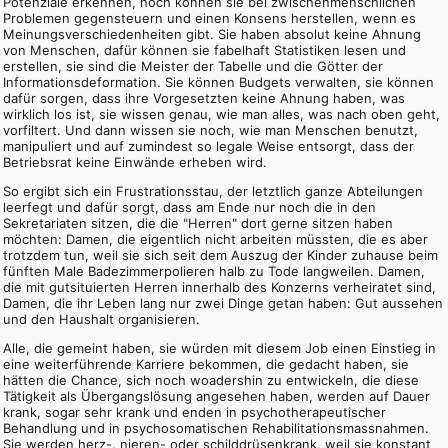
Potenziale erkennen, noch können sie bei zwischenmenschlichen
Problemen gegensteuern und einen Konsens herstellen, wenn es
Meinungsverschiedenheiten gibt. Sie haben absolut keine Ahnung
von Menschen, dafür können sie fabelhaft Statistiken lesen und
erstellen, sie sind die Meister der Tabelle und die Götter der
Informationsdeformation. Sie können Budgets verwalten, sie können
dafür sorgen, dass ihre Vorgesetzten keine Ahnung haben, was
wirklich los ist, sie wissen genau, wie man alles, was nach oben geht,
vorfiltert. Und dann wissen sie noch, wie man Menschen benutzt,
manipuliert und auf zumindest so legale Weise entsorgt, dass der
Betriebsrat keine Einwände erheben wird.
So ergibt sich ein Frustrationsstau, der letztlich ganze Abteilungen
leerfegt und dafür sorgt, dass am Ende nur noch die in den
Sekretariaten sitzen, die die "Herren" dort gerne sitzen haben
möchten: Damen, die eigentlich nicht arbeiten müssten, die es aber
trotzdem tun, weil sie sich seit dem Auszug der Kinder zuhause beim
fünften Male Badezimmerpolieren halb zu Tode langweilen. Damen,
die mit gutsituierten Herren innerhalb des Konzerns verheiratet sind,
Damen, die ihr Leben lang nur zwei Dinge getan haben: Gut aussehen
und den Haushalt organisieren.
Alle, die gemeint haben, sie würden mit diesem Job einen Einstieg in
eine weiterführende Karriere bekommen, die gedacht haben, sie
hätten die Chance, sich noch woadershin zu entwickeln, die diese
Tätigkeit als Übergangslösung angesehen haben, werden auf Dauer
krank, sogar sehr krank und enden in psychotherapeutischer
Behandlung und in psychosomatischen Rehabilitationsmassnahmen.
Sie werden herz-, nieren- oder schilddrüsenkrank, weil sie konstant