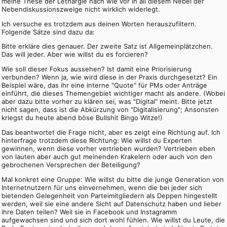
meine These der Lethargie nach wie vor in all diesem Nebel der
Nebendiskussionszweige nicht wirklich widerlegt.
Ich versuche es trotzdem aus deinen Worten herauszufiltern.
Folgende Sätze sind dazu da:
Bitte erkläre dies genauer. Der zweite Satz ist Allgemeinplätzchen.
Das will jeder. Aber wie willst du es forcieren?
Wie soll dieser Fokus aussehen? Ist damit eine Priorisierung
verbunden? Wenn ja, wie wird diese in der Praxis durchgesetzt? Ein
Beispiel wäre, das ihr eine interne "Quote" für PMs oder Anträge
einführt, die dieses Themengebiet wichtiger macht als andere. (Wobei
aber dazu bitte vorher zu klären sei, was "Digital" meint. Bitte jetzt
nicht sagen, dass ist die Abkürzung von "Digitalisierung"; Ansonsten
kriegst du heute abend böse Bullshit Bingo Witze!)
Das beantwortet die Frage nicht, aber es zeigt eine Richtung auf. Ich
hinterfrage trotzdem diese Richtung: Wie willst du Experten
gewinnen, wenn diese vorher vertrieben wurden? Vertrieben eben
von lauten aber auch gut meinenden Krakelern oder auch von den
gebrochenen Versprechen der Beteiligung?
Mal konkret eine Gruppe: Wie willst du bitte die junge Generation von
Internetnutzern für uns einvernehmen, wenn die bei jeder sich
bietenden Gelegenheit von Parteimitgliedern als Deppen hingestellt
werden, weil sie eine andere Sicht auf Datenschutz haben und lieber
ihre Daten teilen? Weil sie in Facebook und Instagramm
aufgewachsen sind und sich dort wohl fühlen. Wie willst du Leute, die