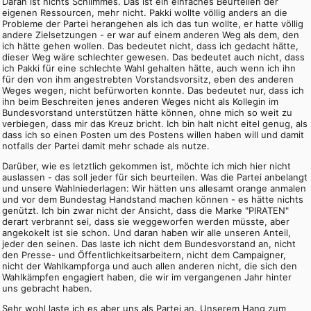
Daran ist nichts Schlimmes. Das ist ein einfaches Beurteilen der
eigenen Ressourcen, mehr nicht. Pakki wollte völlig anders an die
Probleme der Partei herangehen als ich das tun wollte, er hatte völlig
andere Zielsetzungen - er war auf einem anderen Weg als dem, den
ich hätte gehen wollen. Das bedeutet nicht, dass ich gedacht hätte,
dieser Weg wäre schlechter gewesen. Das bedeutet auch nicht, dass
ich Pakki für eine schlechte Wahl gehalten hätte, auch wenn ich ihn
für den von ihm angestrebten Vorstandsvorsitz, eben des anderen
Weges wegen, nicht befürworten konnte. Das bedeutet nur, dass ich
ihn beim Beschreiten jenes anderen Weges nicht als Kollegin im
Bundesvorstand unterstützen hätte können, ohne mich so weit zu
verbiegen, dass mir das Kreuz bricht. Ich bin halt nicht eitel genug, als
dass ich so einen Posten um des Postens willen haben will und damit
notfalls der Partei damit mehr schade als nutze.
Darüber, wie es letztlich gekommen ist, möchte ich mich hier nicht
auslassen - das soll jeder für sich beurteilen. Was die Partei anbelangt
und unsere Wahlniederlagen: Wir hätten uns allesamt orange anmalen
und vor dem Bundestag Handstand machen können - es hätte nichts
genützt. Ich bin zwar nicht der Ansicht, dass die Marke "PIRATEN"
derart verbrannt sei, dass sie weggeworfen werden müsste, aber
angekokelt ist sie schon. Und daran haben wir alle unseren Anteil,
jeder den seinen. Das laste ich nicht dem Bundesvorstand an, nicht
den Presse- und Öffentlichkeitsarbeitern, nicht dem Campaigner,
nicht der Wahlkampforga und auch allen anderen nicht, die sich den
Wahlkämpfen engagiert haben, die wir im vergangenen Jahr hinter
uns gebracht haben.
Sehr wohl laste ich es aber uns als Partei an. Unserem Hang zum