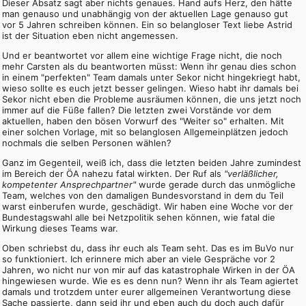
Dieser Absatz sagt aber nichts genaues. Hand aufs Herz, den hätte
man genauso und unabhängig von der aktuellen Lage genauso gut
vor 5 Jahren schreiben können. Ein so belangloser Text liebe Astrid
ist der Situation eben nicht angemessen.
Und er beantwortet vor allem eine wichtige Frage nicht, die noch
mehr Carsten als du beantworten müsst: Wenn ihr genau dies schon
in einem "perfekten" Team damals unter Sekor nicht hingekriegt habt,
wieso sollte es euch jetzt besser gelingen. Wieso habt ihr damals bei
Sekor nicht eben die Probleme ausräumen können, die uns jetzt noch
immer auf die Füße fallen? Die letzten zwei Vorstände vor dem
aktuellen, haben den bösen Vorwurf des "Weiter so" erhalten. Mit
einer solchen Vorlage, mit so belanglosen Allgemeinplätzen jedoch
nochmals die selben Personen wählen?
Ganz im Gegenteil, weiß ich, dass die letzten beiden Jahre zumindest
im Bereich der ÖA nahezu fatal wirkten. Der Ruf als
"verläßlicher,
kompetenter Ansprechpartner"
wurde gerade durch das unmögliche
Team, welches von den damaligen Bundesvorstand in dem du Teil
warst einberufen wurde, geschädigt. Wir haben eine Woche vor der
Bundestagswahl alle bei Netzpolitik sehen können, wie fatal die
Wirkung dieses Teams war.
Oben schriebst du, dass ihr euch als Team seht. Das es im BuVo nur
so funktioniert. Ich erinnere mich aber an viele Gespräche vor 2
Jahren, wo nicht nur von mir auf das katastrophale Wirken in der ÖA
hingewiesen wurde. Wie es es denn nun? Wenn ihr als Team agiertet
damals und trotzdem unter eurer allgemeinen Verantwortung diese
Sache passierte, dann seid ihr und eben auch du doch auch dafür