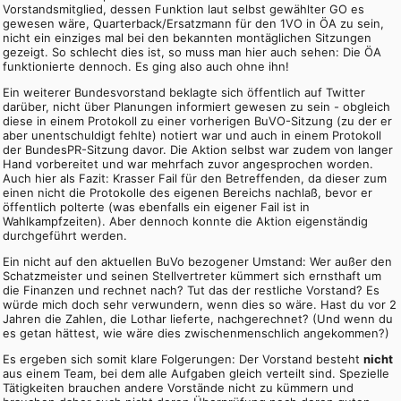
Vorstandsmitglied, dessen Funktion laut selbst gewählter GO es
gewesen wäre, Quarterback/Ersatzmann für den 1VO in ÖA zu sein,
nicht ein einziges mal bei den bekannten montäglichen Sitzungen
gezeigt. So schlecht dies ist, so muss man hier auch sehen: Die ÖA
funktionierte dennoch. Es ging also auch ohne ihn!
Ein weiterer Bundesvorstand beklagte sich öffentlich auf Twitter
darüber, nicht über Planungen informiert gewesen zu sein - obgleich
diese in einem Protokoll zu einer vorherigen BuVO-Sitzung (zu der er
aber unentschuldigt fehlte) notiert war und auch in einem Protokoll
der BundesPR-Sitzung davor. Die Aktion selbst war zudem von langer
Hand vorbereitet und war mehrfach zuvor angesprochen worden.
Auch hier als Fazit: Krasser Fail für den Betreffenden, da dieser zum
einen nicht die Protokolle des eigenen Bereichs nachlaß, bevor er
öffentlich polterte (was ebenfalls ein eigener Fail ist in
Wahlkampfzeiten). Aber dennoch konnte die Aktion eigenständig
durchgeführt werden.
Ein nicht auf den aktuellen BuVo bezogener Umstand: Wer außer den
Schatzmeister und seinen Stellvertreter kümmert sich ernsthaft um
die Finanzen und rechnet nach? Tut das der restliche Vorstand? Es
würde mich doch sehr verwundern, wenn dies so wäre. Hast du vor 2
Jahren die Zahlen, die Lothar lieferte, nachgerechnet? (Und wenn du
es getan hättest, wie wäre dies zwischenmenschlich angekommen?)
Es ergeben sich somit klare Folgerungen: Der Vorstand besteht
nicht
aus einem Team, bei dem alle Aufgaben gleich verteilt sind. Spezielle
Tätigkeiten brauchen andere Vorstände nicht zu kümmern und