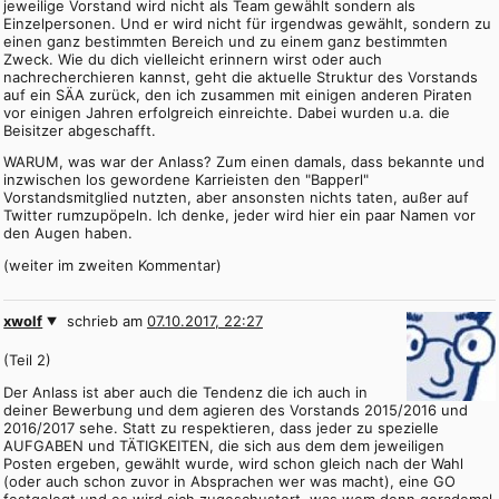
jeweilige Vorstand wird nicht als Team gewählt sondern als
Einzelpersonen. Und er wird nicht für irgendwas gewählt, sondern zu
einen ganz bestimmten Bereich und zu einem ganz bestimmten
Zweck. Wie du dich vielleicht erinnern wirst oder auch
nachrecherchieren kannst, geht die aktuelle Struktur des Vorstands
auf ein SÄA zurück, den ich zusammen mit einigen anderen Piraten
vor einigen Jahren erfolgreich einreichte. Dabei wurden u.a. die
Beisitzer abgeschafft.
WARUM, was war der Anlass? Zum einen damals, dass bekannte und
inzwischen los gewordene Karrieisten den "Bapperl"
Vorstandsmitglied nutzten, aber ansonsten nichts taten, außer auf
Twitter rumzupöpeln. Ich denke, jeder wird hier ein paar Namen vor
den Augen haben.
(weiter im zweiten Kommentar)
xwolf
schrieb am
07.10.2017, 22:27
(Teil 2)
Der Anlass ist aber auch die Tendenz die ich auch in
deiner Bewerbung und dem agieren des Vorstands 2015/2016 und
2016/2017 sehe. Statt zu respektieren, dass jeder zu spezielle
AUFGABEN und TÄTIGKEITEN, die sich aus dem dem jeweiligen
Posten ergeben, gewählt wurde, wird schon gleich nach der Wahl
(oder auch schon zuvor in Absprachen wer was macht), eine GO