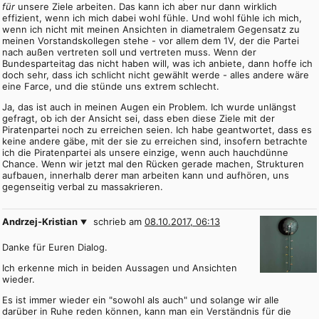
für
unsere Ziele arbeiten. Das kann ich aber nur dann wirklich
effizient, wenn ich mich dabei wohl fühle. Und wohl fühle ich mich,
wenn ich nicht mit meinen Ansichten in diametralem Gegensatz zu
meinen Vorstandskollegen stehe - vor allem dem 1V, der die Partei
nach außen vertreten soll und vertreten muss. Wenn der
Bundesparteitag das nicht haben will, was ich anbiete, dann hoffe ich
doch sehr, dass ich schlicht nicht gewählt werde - alles andere wäre
eine Farce, und die stünde uns extrem schlecht.
Ja, das ist auch in meinen Augen ein Problem. Ich wurde unlängst
gefragt, ob ich der Ansicht sei, dass eben diese Ziele mit der
Piratenpartei noch zu erreichen seien. Ich habe geantwortet, dass es
keine andere gäbe, mit der sie zu erreichen sind, insofern betrachte
ich die Piratenpartei als unsere einzige, wenn auch hauchdünne
Chance. Wenn wir jetzt mal den Rücken gerade machen, Strukturen
aufbauen, innerhalb derer man arbeiten kann und aufhören, uns
gegenseitig verbal zu massakrieren.
Andrzej-Kristian
schrieb am
08.10.2017, 06:13
Danke für Euren Dialog.
Ich erkenne mich in beiden Aussagen und Ansichten
wieder.
Es ist immer wieder ein "sowohl als auch" und solange wir alle
darüber in Ruhe reden können, kann man ein Verständnis für die