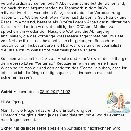
verantwortlich zu sehen, oder? Aber dann schreibst du, als jemand,
die nach deiner Argumentation zu Teamwork in dem BuVo
mitverantwortlich war, einen Satz, dass du da eine Verbesserung
haben willst. Welche konkreten Pläne hast du denn? Seit Patrick und
Pascal im Amt sind, besteht ein Großteil deren Arbeit darin, hinter den
Kulissen mit Leuten wie Netzpolitik, dem CCC und Medien zu
sprechen um wieder den Hass, die Wut und die Abneigung
abzubauen, die das vorherige Presseteam angerichtet hat. Im Falle
von Netzpolitik ist das bekanntlich nicht gelungen. Bei anderen
jedoch schon; Insbesondere merkbar war dies an eine Journalistin,
die uns auch im Wahlkampf mehrmals positiv zitierte.
Kommen wir somit zurück zum Heute und zum Vorwurf der Lethargie,
dem überspitzten "Weiter so". Reduzieren wir es auf eine Frage:
Wieso sollte man dir und den anderen des "Teams" glauben, dass ihr
jetzt endlich die Dinge richtig anpackt, die ihr schon mal habt
schleifen lassen?
Astrid
schrieb am
08.10.2017, 11:02
Hi Wolfgang,
Nun, für die Fragen dazu und die Erläuterung der
Hintergründe gibt's dann ja das Kandidatenmumble, wo du eventuell
nachfragen kannst.
Sicher hat da jeder seine speziellen Aufgaben; nachrechnen wird