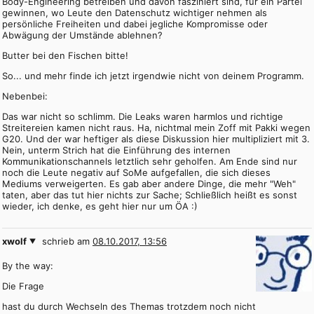
Body-Engineering betreiben und davon fasziniert sind, für ein Partei
gewinnen, wo Leute den Datenschutz wichtiger nehmen als
persönliche Freiheiten und dabei jegliche Kompromisse oder
Abwägung der Umstände ablehnen?
Butter bei den Fischen bitte!
So... und mehr finde ich jetzt irgendwie nicht von deinem Programm.
Nebenbei:
Das war nicht so schlimm. Die Leaks waren harmlos und richtige
Streitereien kamen nicht raus. Ha, nichtmal mein Zoff mit Pakki wegen
G20. Und der war heftiger als diese Diskussion hier multipliziert mit 3.
Nein, unterm Strich hat die Einführung des internen
Kommunikationschannels letztlich sehr geholfen. Am Ende sind nur
noch die Leute negativ auf SoMe aufgefallen, die sich dieses
Mediums verweigerten. Es gab aber andere Dinge, die mehr "Weh"
taten, aber das tut hier nichts zur Sache; Schließlich heißt es sonst
wieder, ich denke, es geht hier nur um ÖA :)
xwolf
schrieb am
08.10.2017, 13:56
By the way:
Die Frage
hast du durch Wechseln des Themas trotzdem noch nicht