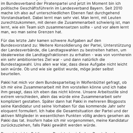
im Bundesverband der Piratenpartei und jetzt im Moment bin ich
politische Geschäftsführerin im Landesverband Bayern. Seit 2010
mache ich also auf unterschiedlichen Ebenen fast durchgehend
Vorstandsarbeit. Dabei lernt man sehr viel. Man lernt, mit Leuten
zurechtzukommen, mit denen die Zusammenarbeit schwierig ist, man
lernt, wie ein Team sich zusammensetzen sollte - und vor allem lernt
man, wo man seine Grenzen hat.
Für das letzte Jahr kamen schwere Aufgaben auf den
Bundesvorstand zu: Weitere Konsolidierung der Partei, Unterstützung
der Landesverbände, die Landtagswahlen zu bestreiten hatten, um
idealerweise die Landtagsfraktionen zu erhalten - was von vornherein
ein sehr ambitioniertes Ziel war - und dann natürlich die
Bundestagswahl. Uns allen war klar, dass diese Aufgabe nicht leicht
sein würde. Ob und wie sie gelöst wurde, möge jeder selbst
beurteilen.
Pakki hat mich vor dem Bundesparteitag in Wolfenbüttel gefragt, ob
ich mir eine Zusammenarbeit mit ihm vorstellen könne und ich habe
ihm gesagt, dass ich eben das nicht könne. Unsere Arbeitsstile sind
extrem verschieden, allein das würde eine Zusammenarbeit sehr
kompliziert gestalten. Später dann hat Pakki in mehreren Blogposts
seine Kandidatur und seine Vorhaben für das kommende Jahr sehr
eloquent formuliert. Ich habe die Gesamtsituation der Partei und der
aktiven Mitglieder in wesentlichen Punkten völlig anders gesehen als
Pakki das tat. Insofern habe ich mir vorgenommen, meine Kandidatur
zurückzuziehen, falls Pakki gewählt werden würde.