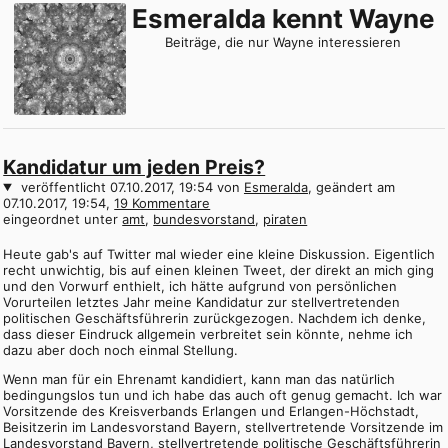
Esmeralda kennt Wayne
Beiträge, die nur Wayne interessieren
Kandidatur um jeden Preis?
veröffentlicht
07.10.2017, 19:54
von
Esmeralda
, geändert am
07.10.2017, 19:54
,
19 Kommentare
eingeordnet unter
amt
bundesvorstand
piraten
Heute gab's auf Twitter mal wieder eine kleine Diskussion. Eigentlich
recht unwichtig, bis auf einen kleinen Tweet, der direkt an mich ging
und den Vorwurf enthielt, ich hätte aufgrund von persönlichen
Vorurteilen letztes Jahr meine Kandidatur zur stellvertretenden
politischen Geschäftsführerin zurückgezogen. Nachdem ich denke,
dass dieser Eindruck allgemein verbreitet sein könnte, nehme ich
dazu aber doch noch einmal Stellung.
Wenn man für ein Ehrenamt kandidiert, kann man das natürlich
bedingungslos tun und ich habe das auch oft genug gemacht. Ich war
Vorsitzende des Kreisverbands Erlangen und Erlangen-Höchstadt,
Beisitzerin im Landesvorstand Bayern, stellvertretende Vorsitzende im
Landesvorstand Bayern, stellvertretende politische Geschäftsführerin