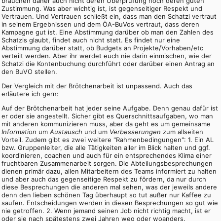
brauchen daher auch nicht deren Überprüfung noch deren guten
Zustimmung. Was aber wichtig ist, ist gegenseitiger Respekt und
Vertrauen. Und Vertrauen schließt ein, dass man den Schatzi vertraut
in seinem Ergebnissen und dem ÖA-BuVos vertraut, dass deren
Kampagne gut ist. Eine Abstimmung darüber ob man den Zahlen des
Schatzis glaubt, findet auch nicht statt. Es findet nur eine
Abstimmung darüber statt, ob Budgets an Projekte/Vorhaben/etc
verteilt werden. Aber ihr werdet euch nie darin einmischen, wie der
Schatzi die Kontenbuchung durchführt oder darüber einen Antrag an
den BuVO stellen.
Der Vergleich mit der Brötchenarbeit ist unpassend. Auch das
erläutere ich gern:
Auf der Brötchenarbeit hat jeder seine Aufgabe. Denn genau dafür ist
er oder sie angestellt. Sicher gibt es Querschnittsaufgaben, wo man
mit anderen kommunizieren muss, aber da geht es um gemeinsame
Information
um
Austausch
und um
Verbesserungen
zum allseiten
Vorteil. Zudem gibt es zwei weitere "Rahmenbedingungen": 1. Ein AL
bzw. Gruppenleiter, die alle Tätigkeiten aller im Blick halten und ggf.
koordinieren, coachen und auch für ein entsprechendes Klima einer
fruchtbaren Zusammenarbeit sorgen. Die Abteilungsbesprechungen
dienen primär dazu, allen Mitarbeitern des Teams informiert zu halten
und aber auch das gegenseitige Respekt zu fördern, da nur durch
diese Besprechungen die anderen mal sehen, was der jeweils andere
denn den lieben schönen Tag überhaupt so tut außer nur Kaffee zu
saufen. Entscheidungen werden in diesen Besprechungen so gut wie
nie getroffen. 2. Wenn jemand seinen Job nicht richtig macht, ist er
oder sie nach spätestens zwei Jahren weg oder woanders.