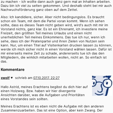
zu machen - ich wollte dann auch ganz gern mal an Inhalten arbeiten.
Dazu bin ich viel zu selten gekommen. Und deshalb steht bei mir auch
Nachwuchsförderung ganz oben auf dem Zettel.
Also: Ich kandidiere, sicher. Aber nicht bedingungslos. Es braucht
schon ein Team, mit dem die Partei voran kommt. Wenn ich sehen
sollte, dass es dieses Team nicht geben wird, wird's auch mit mir im
Vorstand nichts, ganz klar. Es ist ein Ehrenamt, ich investiere meine
Freizeit, den größten Teil meines Urlaubs und einen nicht
unerheblichen Teil meines Einkommens. Das tue ich nur, wenn ich
sehe, dass ich der Piratenpartei und ihren Zielen von Nutzen sein
kann. Nur, um einen Titel auf Visitenkarten drucken lassen zu können,
werde ich mich sicher nicht in einen Vorstand wählen lassen. Dafür ist
mir einerseits meine Zeit zu schade, andererseits tue ich das den
Mitgliedern, die wirklich mitarbeiten wollen, nicht an. So einfach ist
das.
Kommentare
xwolf
schrieb am
07.10.2017, 22:27
Hallo Astrid, meines Erachtens begibst du dich hier auf
einen Holzweg. Bzw. haben wir hier divergente
Ansichten darüber, was die Aufgaben und Prioritäten
eines Vorstandes sein sollten.
Meines Erachtens ist es eben nicht die Aufgabe mit den anderen
Zusammenzuarbeiten. Das ist eine Option, aber kein Zwang. Der