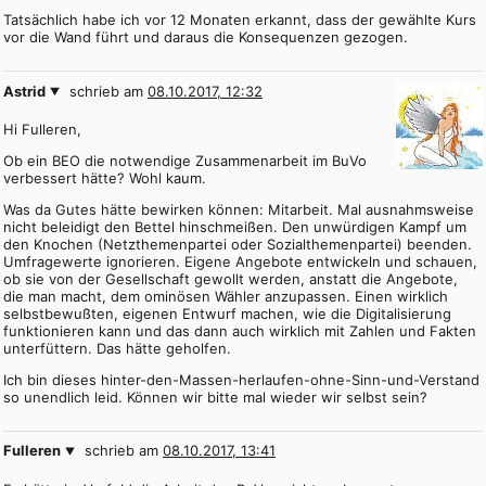
Tatsächlich habe ich vor 12 Monaten erkannt, dass der gewählte Kurs
vor die Wand führt und daraus die Konsequenzen gezogen.
Astrid
schrieb am
08.10.2017, 12:32
Hi Fulleren,
Ob ein BEO die notwendige Zusammenarbeit im BuVo
verbessert hätte? Wohl kaum.
Was da Gutes hätte bewirken können: Mitarbeit. Mal ausnahmsweise
nicht beleidigt den Bettel hinschmeißen. Den unwürdigen Kampf um
den Knochen (Netzthemenpartei oder Sozialthemenpartei) beenden.
Umfragewerte ignorieren. Eigene Angebote entwickeln und schauen,
ob sie von der Gesellschaft gewollt werden, anstatt die Angebote,
die man macht, dem ominösen Wähler anzupassen. Einen wirklich
selbstbewußten, eigenen Entwurf machen, wie die Digitalisierung
funktionieren kann und das dann auch wirklich mit Zahlen und Fakten
unterfüttern. Das hätte geholfen.
Ich bin dieses hinter-den-Massen-herlaufen-ohne-Sinn-und-Verstand
so unendlich leid. Können wir bitte mal wieder wir selbst sein?
Fulleren
schrieb am
08.10.2017, 13:41