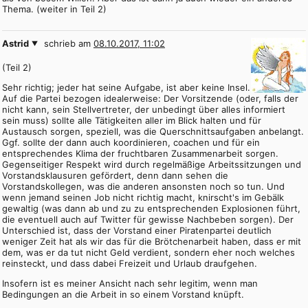
Thema. (weiter in Teil 2)
Astrid
schrieb am
08.10.2017, 11:02
(Teil 2)
Sehr richtig; jeder hat seine Aufgabe, ist aber keine Insel.
Auf die Partei bezogen idealerweise: Der Vorsitzende (oder, falls der
nicht kann, sein Stellvertreter, der unbedingt über alles informiert
sein muss) sollte alle Tätigkeiten aller im Blick halten und für
Austausch sorgen, speziell, was die Querschnittsaufgaben anbelangt.
Ggf. sollte der dann auch koordinieren, coachen und für ein
entsprechendes Klima der fruchtbaren Zusammenarbeit sorgen.
Gegenseitiger Respekt wird durch regelmäßige Arbeitssitzungen und
Vorstandsklausuren gefördert, denn dann sehen die
Vorstandskollegen, was die anderen ansonsten noch so tun. Und
wenn jemand seinen Job nicht richtig macht, knirscht's im Gebälk
gewaltig (was dann ab und zu zu entsprechenden Explosionen führt,
die eventuell auch auf Twitter für gewisse Nachbeben sorgen). Der
Unterschied ist, dass der Vorstand einer Piratenpartei deutlich
weniger Zeit hat als wir das für die Brötchenarbeit haben, dass er mit
dem, was er da tut nicht Geld verdient, sondern eher noch welches
reinsteckt, und dass dabei Freizeit und Urlaub draufgehen.
Insofern ist es meiner Ansicht nach sehr legitim, wenn man
Bedingungen an die Arbeit in so einem Vorstand knüpft.