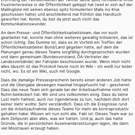
frustrierterweise in die Öffentlichkeit gekippt hat (weil er sich auf der
Mailingliste mit seinen ebenso spitz formulierten Mails ins Knie
geschossen hatte) und anschließend mal fröhlich das Handtuch
geworfen hat. Komm, du bist da jetzt auch nicht das
Kommunikationswunder.
An dem Presse- und Öffentlichkeitsarbeitsteam, das vor euch
gearbeitet hat, konnte man ohne weiteres gewaltig kritisieren, das ist
schon richtig. Das Dumme ist, dass es im Vorfeld ein Treffen der
Öffentlichkeitsarbeiter Bund/Land gegeben hatte, auf dem die
Planungen genau dieses Teams sorgfältig durchgesprochen wurden
und dann gemeinsam (Bundesvorstand, ÖA-Vertreter der
Landesverbände) der Fahrplan beschlossen wurde. Wenn mich nicht
alles täuscht ist das Protokoll heute noch im Wiki - ich weiß nur leider
nicht, wo. Es ist ein Wiki, such mit Google.
Dass die damalige Pressesprecherin bereits einen anderen Job hatte
und die Übergabe deswegen maximal hingepfuscht hat - geschenkt.
Dass das neue Team sich gerade bei der Arbeitsaufnahme nicht mit
Ruhm bekleckert hat: Wir sind uns vollkommen einig. Dass du keine
Lust mehr hattest, auch nur irgendetwas zu tun, nachdem dich dort
keiner mehr wollte: Sehr verständlich. Dass ich die Ereignisse rund
um die Arbeitsaufnahme dieses Teams für mehr als kontraproduktiv
gehalten habe: Wissen wir nun echt alle. Fakt ist: Dieses Team war zu
dem Zeitpunkt aber alles, was wir hatten. Und ja, auch das hatte
Gründe, die in persönlichen Auseinandersetzungen lagen, die dann
viel Misstrauen erzeugt haben.