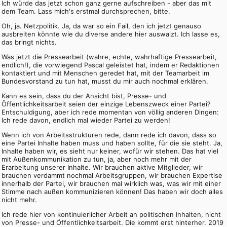
Ich würde das jetzt schon ganz gerne aufschreiben - aber das mit
dem Team. Lass mich's erstmal durchsprechen, bitte.
Oh, ja. Netzpolitik. Ja, da war so ein Fail, den ich jetzt genauso
ausbreiten könnte wie du diverse andere hier auswalzt. Ich lasse es,
das bringt nichts.
Was jetzt die Pressearbeit (wahre, echte, wahrhaftige Pressearbeit,
endlich!), die vorwiegend Pascal geleistet hat, indem er Redaktionen
kontaktiert und mit Menschen geredet hat, mit der Teamarbeit im
Bundesvorstand zu tun hat, musst du mir auch nochmal erklären.
Kann es sein, dass du der Ansicht bist, Presse- und
Öffentlichkeitsarbeit seien der einzige Lebenszweck einer Partei?
Entschuldigung, aber ich rede momentan von völlig anderen Dingen:
Ich rede davon, endlich mal wieder Partei zu werden!
Wenn ich von Arbeitsstrukturen rede, dann rede ich davon, dass so
eine Partei Inhalte haben muss und haben sollte, für die sie steht. Ja,
Inhalte haben wir, es sieht nur keiner, wofür wir stehen. Das hat viel
mit Außenkommunikation zu tun, ja, aber noch mehr mit der
Erarbeitung unserer Inhalte. Wir brauchen aktive Mitglieder, wir
brauchen verdammt nochmal Arbeitsgruppen, wir brauchen Expertise
innerhalb der Partei, wir brauchen mal wirklich was, was wir mit einer
Stimme nach außen kommunizieren können! Das haben wir doch alles
nicht mehr.
Ich rede hier von kontinuierlicher Arbeit an politischen Inhalten, nicht
von Presse- und Öffentlichkeitsarbeit. Die kommt erst hinterher. 2019