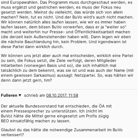
sind Europawahlen. Das Programm muss durchgeschaut werden, es
muss ergänzt und gestrichen werden, es muss der Fokus neu
gesetzt werden. Meinst du vielleicht, das würde sich von allein
machen? Nein, tut es nicht. Und der BuVo wird's auch nicht machen.
Wir können natürlich alles laufen lassen, wie wir es immer haben
laufen lassen, dem bösen BuVo vorwerfen, dass er ja "weiter so"
macht und weiterhin nur Presse- und Öffentlichkeitsarbeit machen
(die derzeit kein Außenstehender haben will). Dann legen wir eben
die nächste Bauchlandung hin, kein Problem. Und irgendwann ist
diese Partei dann wirklich durch.
Wir können uns jetzt aber auch mal entscheiden, wirklich eine Partei
zu sein, die Fokus setzt, die Ziele verfolgt, deren Mitglieder
mitarbeiten (vonwegen Basis und so), die sich inhaltlich mal
tatsächlich zu dem bekennt, was sie ist und was auch der Name (mit
einem gewissen Sarkasmus) aussagt: Netzpartei. So, was hätten wir
denn dann jetzt gern, hm?
Fulleren
schrieb am
08.10.2017, 11:58
Der aktuelle Bundesvorstand hat entschieden, die ÖA mit
einem Pressesprecher zu unterstützen. Ich (nicht im
BuVo) hätte die Mittel gerne eingesetzt um Profis zügig
BEO einsatzfähig machen zu lassen.
Glaubst du das hätte die notwendige Zusammenarbeit im BuVo
verbessert?