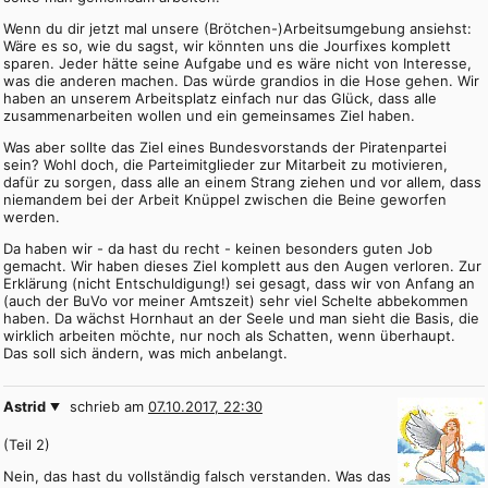
Wenn du dir jetzt mal unsere (Brötchen-)Arbeitsumgebung ansiehst:
Wäre es so, wie du sagst, wir könnten uns die Jourfixes komplett
sparen. Jeder hätte seine Aufgabe und es wäre nicht von Interesse,
was die anderen machen. Das würde grandios in die Hose gehen. Wir
haben an unserem Arbeitsplatz einfach nur das Glück, dass alle
zusammenarbeiten wollen und ein gemeinsames Ziel haben.
Was aber sollte das Ziel eines Bundesvorstands der Piratenpartei
sein? Wohl doch, die Parteimitglieder zur Mitarbeit zu motivieren,
dafür zu sorgen, dass alle an einem Strang ziehen und vor allem, dass
niemandem bei der Arbeit Knüppel zwischen die Beine geworfen
werden.
Da haben wir - da hast du recht - keinen besonders guten Job
gemacht. Wir haben dieses Ziel komplett aus den Augen verloren. Zur
Erklärung (nicht Entschuldigung!) sei gesagt, dass wir von Anfang an
(auch der BuVo vor meiner Amtszeit) sehr viel Schelte abbekommen
haben. Da wächst Hornhaut an der Seele und man sieht die Basis, die
wirklich arbeiten möchte, nur noch als Schatten, wenn überhaupt.
Das soll sich ändern, was mich anbelangt.
Astrid
schrieb am
07.10.2017, 22:30
(Teil 2)
Nein, das hast du vollständig falsch verstanden. Was das