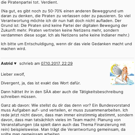
die Piratenpartei tot. Verdient.
(Na gut, es gibt noch zu 50-70% einen anderen Beweggrund um
daran zu denken, die Piraten zu verlassen oder zu pausieren. So viel
Verantwortung möchte ich dir nun halt doch nicht aufladen. Der
Grund ist: Die Piraten sind keine Partei der digitalen Bewegung der
Zukunft mehr. Piraten vertreten keine Netizens mehr, sondern
verdammen diese sogar. Ich als Netizens sehe keine Indianer mehr.)
Ich bitte um Entschuldigung, wenn dir das viele Gedanken macht und
machen wird.
Astrid
schrieb am
07.10.2017, 22:29
Lieber xwolf,
Divergent, ja, das ist exakt das Wort dafür.
Dann hättet ihr in den SÄA aber auch die Tätigkeitsbeschreibung
schreiben müssen.
Ganz ab davon: Wie stellst du dir das denn vor? Ein Bundesvorstand
muss Aufgaben auf- und verteilen, er muss zusammenarbeiten. Ich
rede jetzt nicht davon, dass man immer einstimmig abstimmt, sondern
davon, dass man tatsächlich vieles im Team macht: Planung von
Veranstaltungen (da spielt dann auch das Thema Finanzierung mit
rein) beispielsweise. Man trägt die Verantwortung gemeinsam, da
sollte man gemeinsam arbeiten.