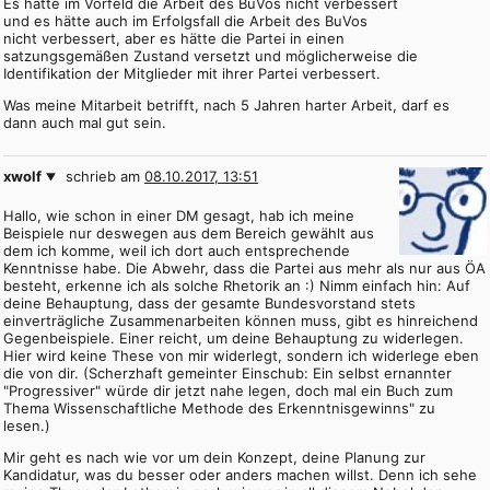
Es hätte im Vorfeld die Arbeit des BuVos nicht verbessert
und es hätte auch im Erfolgsfall die Arbeit des BuVos
nicht verbessert, aber es hätte die Partei in einen
satzungsgemäßen Zustand versetzt und möglicherweise die
Identifikation der Mitglieder mit ihrer Partei verbessert.
Was meine Mitarbeit betrifft, nach 5 Jahren harter Arbeit, darf es
dann auch mal gut sein.
xwolf
schrieb am
08.10.2017, 13:51
Hallo, wie schon in einer DM gesagt, hab ich meine
Beispiele nur deswegen aus dem Bereich gewählt aus
dem ich komme, weil ich dort auch entsprechende
Kenntnisse habe. Die Abwehr, dass die Partei aus mehr als nur aus ÖA
besteht, erkenne ich als solche Rhetorik an :) Nimm einfach hin: Auf
deine Behauptung, dass der gesamte Bundesvorstand stets
einverträgliche Zusammenarbeiten können muss, gibt es hinreichend
Gegenbeispiele. Einer reicht, um deine Behauptung zu widerlegen.
Hier wird keine These von mir widerlegt, sondern ich widerlege eben
die von dir. (Scherzhaft gemeinter Einschub: Ein selbst ernannter
"Progressiver" würde dir jetzt nahe legen, doch mal ein Buch zum
Thema Wissenschaftliche Methode des Erkenntnisgewinns" zu
lesen.)
Mir geht es nach wie vor um dein Konzept, deine Planung zur
Kandidatur, was du besser oder anders machen willst. Denn ich sehe