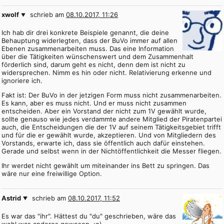
xwolf
schrieb am
08.10.2017, 11:26
Ich hab dir drei konkrete Beispiele genannt, die deine
Behauptung widerlegten, dass der BuVo immer auf allen
Ebenen zusammenarbeiten muss. Das eine Information
über die Tätigkeiten wünschenswert und dem Zusammenhalt
förderlich sind, darum geht es nicht, denn dem ist nicht zu
widersprechen. Nimm es hin oder nicht. Relativierung erkenne und
ignoriere ich.
Fakt ist: Der BuVo in der jetzigen Form muss nicht zusammenarbeiten.
Es kann, aber es muss nicht. Und er muss nicht zusammen
entscheiden. Aber ein Vorstand der nicht zum 1V gewählt wurde,
sollte genauso wie jedes verdammte andere Mitglied der Piratenpartei
auch, die Entscheidungen die der 1V auf seinem Tätigkeitsgebiet trifft
und für die er gewählt wurde, akzeptieren. Und von Mitgliedern des
Vorstands, erwarte ich, dass sie öffentlich auch dafür einstehen.
Gerade und selbst wenn in der Nichtöffentlichkeit die Messer fliegen.
Ihr werdet nicht gewählt um miteinander ins Bett zu springen. Das
wäre nur eine freiwillige Option.
Astrid
schrieb am
08.10.2017, 11:52
Es war das "ihr". Hättest du "du" geschrieben, wäre das
wohl was anderes gewesen. ;o)