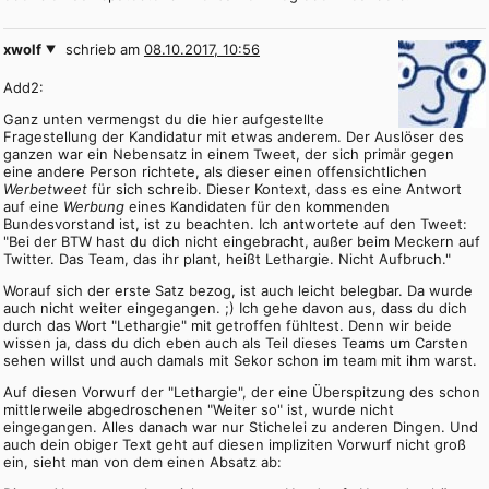
xwolf
schrieb am
08.10.2017, 10:56
Add2:
Ganz unten vermengst du die hier aufgestellte
Fragestellung der Kandidatur mit etwas anderem. Der Auslöser des
ganzen war ein Nebensatz in einem Tweet, der sich primär gegen
eine andere Person richtete, als dieser einen offensichtlichen
Werbetweet
für sich schreib. Dieser Kontext, dass es eine Antwort
auf eine
Werbung
eines Kandidaten für den kommenden
Bundesvorstand ist, ist zu beachten. Ich antwortete auf den Tweet:
"Bei der BTW hast du dich nicht eingebracht, außer beim Meckern auf
Twitter. Das Team, das ihr plant, heißt Lethargie. Nicht Aufbruch."
Worauf sich der erste Satz bezog, ist auch leicht belegbar. Da wurde
auch nicht weiter eingegangen. ;) Ich gehe davon aus, dass du dich
durch das Wort "Lethargie" mit getroffen fühltest. Denn wir beide
wissen ja, dass du dich eben auch als Teil dieses Teams um Carsten
sehen willst und auch damals mit Sekor schon im team mit ihm warst.
Auf diesen Vorwurf der "Lethargie", der eine Überspitzung des schon
mittlerweile abgedroschenen "Weiter so" ist, wurde nicht
eingegangen. Alles danach war nur Stichelei zu anderen Dingen. Und
auch dein obiger Text geht auf diesen impliziten Vorwurf nicht groß
ein, sieht man von dem einen Absatz ab: