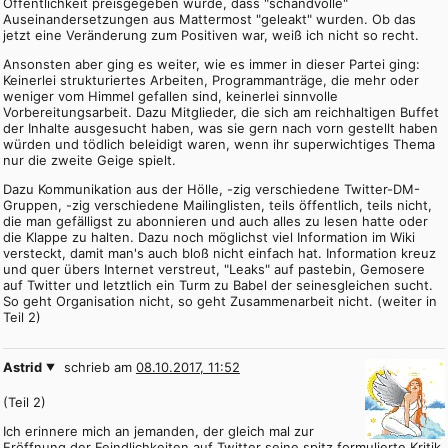
Öffentlichkeit preisgegeben wurde, dass "schandvolle"
Auseinandersetzungen aus Mattermost "geleakt" wurden. Ob das
jetzt eine Veränderung zum Positiven war, weiß ich nicht so recht.
Ansonsten aber ging es weiter, wie es immer in dieser Partei ging:
Keinerlei strukturiertes Arbeiten, Programmanträge, die mehr oder
weniger vom Himmel gefallen sind, keinerlei sinnvolle
Vorbereitungsarbeit. Dazu Mitglieder, die sich am reichhaltigen Buffet
der Inhalte ausgesucht haben, was sie gern nach vorn gestellt haben
würden und tödlich beleidigt waren, wenn ihr superwichtiges Thema
nur die zweite Geige spielt.
Dazu Kommunikation aus der Hölle, -zig verschiedene Twitter-DM-
Gruppen, -zig verschiedene Mailinglisten, teils öffentlich, teils nicht,
die man gefälligst zu abonnieren und auch alles zu lesen hatte oder
die Klappe zu halten. Dazu noch möglichst viel Information im Wiki
versteckt, damit man's auch bloß nicht einfach hat. Information kreuz
und quer übers Internet verstreut, "Leaks" auf pastebin, Gemosere
auf Twitter und letztlich ein Turm zu Babel der seinesgleichen sucht.
So geht Organisation nicht, so geht Zusammenarbeit nicht. (weiter in
Teil 2)
Astrid
schrieb am
08.10.2017, 11:52
(Teil 2)
Ich erinnere mich an jemanden, der gleich mal zur
Eröffnung der Feindlichkeiten auf Twitter seine spitz formulierte Kritik