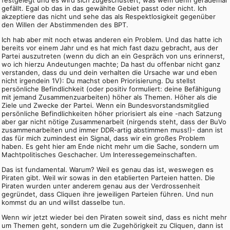
festgelegt und es wird sich zugeschustert, was wem denn gerademal
gefällt. Egal ob das in das gewählte Gebiet passt oder nicht. Ich
akzeptiere das nicht und sehe das als Respektlosigkeit gegenüber
den Willen der Abstimmenden des BPT.
Ich hab aber mit noch etwas anderen ein Problem. Und das hatte ich
bereits vor einem Jahr und es hat mich fast dazu gebracht, aus der
Partei auszutreten (wenn du dich an ein Gespräch von uns erinnerst,
wo ich hierzu Andeutungen machte; Da hast du offenbar nicht ganz
verstanden, dass du und dein verhalten die Ursache war und eben
nicht irgendein 1V): Du machst oben Priorisierung. Du stellst
persönliche Befindlichkeit (oder positiv formuliert: deine Befähigung
mit jemand Zusammenzuarbeiten) höher als Themen. Höher als die
Ziele und Zwecke der Partei. Wenn ein Bundesvorstandsmitglied
persönliche Befindlichkeiten höher priorisiert als eine -nach Satzung
aber gar nicht nötige Zusammenarbeit (nirgends steht, dass der BuVo
zusammenarbeiten und immer DDR-artig abstimmen muss!)- dann ist
das für mich zumindest ein Signal, dass wir ein großes Problem
haben. Es geht hier am Ende nicht mehr um die Sache, sondern um
Machtpolitisches Geschacher. Um Interessegemeinschaften.
Das ist fundamental. Warum? Weil es genau das ist, weswegen es
Piraten gibt. Weil wir sowas in den etablierten Parteien hatten. Die
Piraten wurden unter anderem genau aus der Verdrossenheit
gegründet, dass Cliquen ihre jeweiligen Parteien führen. Und nun
kommst du an und willst dasselbe tun.
Wenn wir jetzt wieder bei den Piraten soweit sind, dass es nicht mehr
um Themen geht, sondern um die Zugehörigkeit zu Cliquen, dann ist