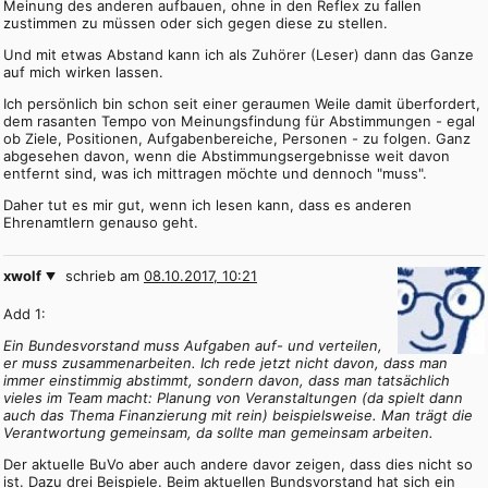
Meinung des anderen aufbauen, ohne in den Reflex zu fallen
zustimmen zu müssen oder sich gegen diese zu stellen.
Und mit etwas Abstand kann ich als Zuhörer (Leser) dann das Ganze
auf mich wirken lassen.
Ich persönlich bin schon seit einer geraumen Weile damit überfordert,
dem rasanten Tempo von Meinungsfindung für Abstimmungen - egal
ob Ziele, Positionen, Aufgabenbereiche, Personen - zu folgen. Ganz
abgesehen davon, wenn die Abstimmungsergebnisse weit davon
entfernt sind, was ich mittragen möchte und dennoch "muss".
Daher tut es mir gut, wenn ich lesen kann, dass es anderen
Ehrenamtlern genauso geht.
xwolf
schrieb am
08.10.2017, 10:21
Add 1:
Ein Bundesvorstand muss Aufgaben auf- und verteilen,
er muss zusammenarbeiten. Ich rede jetzt nicht davon, dass man
immer einstimmig abstimmt, sondern davon, dass man tatsächlich
vieles im Team macht: Planung von Veranstaltungen (da spielt dann
auch das Thema Finanzierung mit rein) beispielsweise. Man trägt die
Verantwortung gemeinsam, da sollte man gemeinsam arbeiten.
Der aktuelle BuVo aber auch andere davor zeigen, dass dies nicht so
ist. Dazu drei Beispiele. Beim aktuellen Bundsvorstand hat sich ein