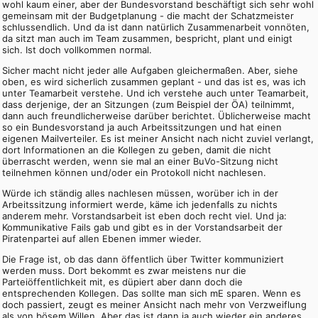
wohl kaum einer, aber der Bundesvorstand beschäftigt sich sehr wohl
gemeinsam mit der Budgetplanung - die macht der Schatzmeister
schlussendlich. Und da ist dann natürlich Zusammenarbeit vonnöten,
da sitzt man auch im Team zusammen, bespricht, plant und einigt
sich. Ist doch vollkommen normal.
Sicher macht nicht jeder alle Aufgaben gleichermaßen. Aber, siehe
oben, es wird sicherlich zusammen geplant - und das ist es, was ich
unter Teamarbeit verstehe. Und ich verstehe auch unter Teamarbeit,
dass derjenige, der an Sitzungen (zum Beispiel der ÖA) teilnimmt,
dann auch freundlicherweise darüber berichtet. Üblicherweise macht
so ein Bundesvorstand ja auch Arbeitssitzungen und hat einen
eigenen Mailverteiler. Es ist meiner Ansicht nach nicht zuviel verlangt,
dort Informationen an die Kollegen zu geben, damit die nicht
überrascht werden, wenn sie mal an einer BuVo-Sitzung nicht
teilnehmen können und/oder ein Protokoll nicht nachlesen.
Würde ich ständig alles nachlesen müssen, worüber ich in der
Arbeitssitzung informiert werde, käme ich jedenfalls zu nichts
anderem mehr. Vorstandsarbeit ist eben doch recht viel. Und ja:
Kommunikative Fails gab und gibt es in der Vorstandsarbeit der
Piratenpartei auf allen Ebenen immer wieder.
Die Frage ist, ob das dann öffentlich über Twitter kommuniziert
werden muss. Dort bekommt es zwar meistens nur die
Parteiöffentlichkeit mit, es düpiert aber dann doch die
entsprechenden Kollegen. Das sollte man sich mE sparen. Wenn es
doch passiert, zeugt es meiner Ansicht nach mehr von Verzweiflung
als von bösem Willen. Aber das ist dann ja auch wieder ein anderes