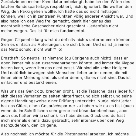
Zurückziehen meiner Kandidatur anbelangt, habe ich den Willen des
letzten Bundesparteitags respektiert, nicht ignoriert. Sie wollten den
Weg, den Pakki gehen wollte. Ich hätte das so nicht mittragen
können, weil ich in zentralen Punkten völlig anderer Ansicht war. Und
also habe ich den Weg frei gemacht, damit hier genau das
machtpolitische Geschacher nicht geschieht - jedenfalls nicht
meinetwegen. Das ist für mich fundamental.
Gegen Cliquenbildung wirst du definitv nichts unternehmen können.
Sieh es einfach als Abteilungen, die sich bilden. Und es ist ja immer
das Netz schuld, nicht wahr? ;o)
Ernsthaft: So neutral ist niemand (du übrigens auch nicht), dass er
eben immer mit allen zusammenarbeiten könnte und immer die Klappe
halten kann, wenn ihm das nicht passt. Wir sind alle keine Heiligen.
Und natürlich bewegen sich Menschen lieber unter denen, die mit
ihnen einer Meinung sind, als unter denen, die es nicht sind. Das ist
einfacher und bestärkt einen.
Was uns das Genick zu brechen droht, ist die Tatsache, dass jeder für
sich dieses Verhalten zu selten hinterfragt und sich selbst und seine
eigene Handlungsweise einer Prüfung unterzieht. Nunja, nicht jeder
hat das Glück, einen Gesprächspartner zu haben wie du es bist (auch
wenn du im Schriftlichen sehr gerne mal böse danebenhaust, aber
auch das hatten wir ja schon). Ich habe dieses Glück und du hast
mich mehr als einmal dazu gebracht, sehr intensiv über den Weg
nachzudenken, den ich gehe.
Also nochmal: Ich möchte
für
die Piratenpartei arbeiten. Ich möchte