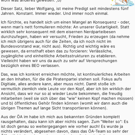
Dieser Satz, lieber Wolfgang, ist meine Predigt seit mindestens fünf
Jahren. Konstant. Immer wieder. Und immer noch einmal.
Ich fürchte, es handelt sich um einen Mangel an Konsequenz - oder,
wenn man's nett formulieren möchte: An unserer Gutartigkeit. Statt
wirklich sehr konsequent mit dem eisernen Nerdparteibesen
durchzufegen, haben wir versucht, Frieden zu erzeugen (da nehme
ich mich übrigens auch für die Zeiten, da ich noch nicht im
Bundesvorstand war, nicht aus). Richtig und wichtig wäre es
gewesen, da ernsthaft eben das zu forcieren: Verlässliche,
zugängliche und einheitliche Arbeitsstrukturen zu etablieren.
Vielleicht haben wir uns da auch zu sehr auf Versprechungen
bezüglich eines BEO verlassen.
Das, was ich konkret erreichen möchte, ist kontinuierliches Arbeiten
an den Inhalten, für die die Piratenpartei stehen soll. Fokus aufs
Digitiale, alles andere kann, aber muss nicht. Damit stoße ich
vermutlich ziemlich viele Leute vor den Kopf, aber ich bin wirklich der
Ansicht, dass wir nur so a) wieder Leute bekommen, die freudig
mitarbeiten (weil sie sich über das "wie" keinen Kopf machen müssen)
und b) öffentliches Gehör finden können (womit wir dann auch die
übrigen Themen auf lange Sicht transportieren können).
Aus der ÖA im habe ich mich aus bekannten Gründen komplett
rausgehalten, dazu kann ich aber nichts sagen. Zum "Weiter so": Es
ist doch genau so weitergegangen wie vorher auch! Es wurde ja
nichts verändert, abgesehen davon, dass das ÖA-Team so sehr der